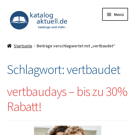
Zur
Zum
Menü
Navigation
Inhalt
springen
springen
Unterm
Kataloge
öffnen
Startseite
Beiträge verschlagwortet mit „vertbaudet“
Deals
Schlagwort:
vertbaudet
Unterm
Infocenter
öffnen
Impressum
vertbaudays – bis zu 30%
Rabatt!