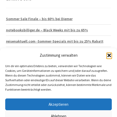
Sommer Sale Finale – bis 60% bei Diemer
notebooksbilliger.de – Black Weeks mit bis zu 65%
reisenaktuell.com -Sommer-Specials mit bis zu 25% Rabatt
Hagen Grote – Lagerräumung mit 50% Rabatt
Zustimmung verwalten
vertbaudet 15% Neukunden Gutschein
Um dir ein optimales Erlebnis zu bieten, verwenden wir Technologien wie
Cookies, um Geräteinformationen zu speichern und/oder darauf zuzugreifen.
Wenn du diesen Technologien zustimmst, können wir Daten wie das
Surfverhalten oder eindeutige IDs auf dieser Website verarbeiten. Wenn du deine
Zustimmung nicht erteilst oder zurückziehst, können bestimmte Merkmale und
Funktionen beeinträchtigt werden.
© 2026 katalog-aktuell.de
Akzeptieren
Impressum
|
Datenschutzerklärung
|
Ablehnen
Katalogbestellung widerrufen