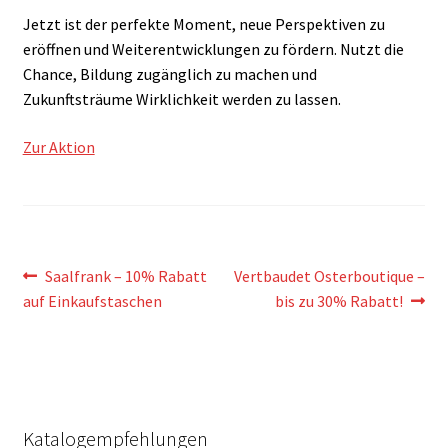
Jetzt ist der perfekte Moment, neue Perspektiven zu
eröffnen und Weiterentwicklungen zu fördern. Nutzt die
Chance, Bildung zugänglich zu machen und
Zukunftsträume Wirklichkeit werden zu lassen.
Zur Aktion
Beitragsnavigation
Vorheriger
Nächster
Saalfrank – 10% Rabatt
Vertbaudet Osterboutique –
Beitrag:
Beitrag:
auf Einkaufstaschen
bis zu 30% Rabatt!
Katalogempfehlungen