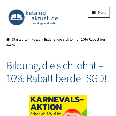
Zur
Zum
Menü
Navigation
Inhalt
springen
springen
Unterm
Kataloge
öffnen
Startseite
News
Bildung, die sich lohnt – 10% Rabatt bei
der SGD!
Deals
Unterm
Infocenter
Bildung, die sich lohnt –
öffnen
Impressum
10% Rabatt bei der SGD!