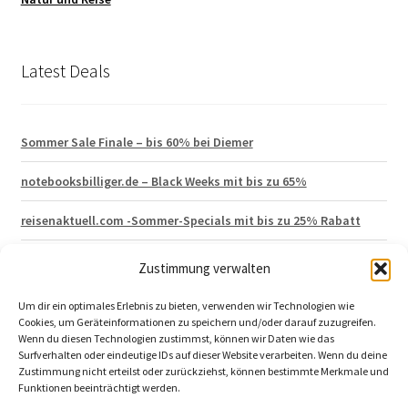
Latest Deals
Sommer Sale Finale – bis 60% bei Diemer
notebooksbilliger.de – Black Weeks mit bis zu 65%
reisenaktuell.com -Sommer-Specials mit bis zu 25% Rabatt
Hagen Grote – Lagerräumung mit 50% Rabatt
Zustimmung verwalten
vertbaudet 15% Neukunden Gutschein
Um dir ein optimales Erlebnis zu bieten, verwenden wir Technologien wie
Cookies, um Geräteinformationen zu speichern und/oder darauf zuzugreifen.
Wenn du diesen Technologien zustimmst, können wir Daten wie das
Surfverhalten oder eindeutige IDs auf dieser Website verarbeiten. Wenn du deine
Zustimmung nicht erteilst oder zurückziehst, können bestimmte Merkmale und
Funktionen beeinträchtigt werden.