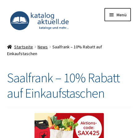
Zur
Zum
Menü
Navigation
Inhalt
springen
springen
Unterm
Kataloge
öffnen
Startseite
News
Saalfrank – 10% Rabatt auf
Einkaufstaschen
Deals
Unterm
Infocenter
Saalfrank – 10% Rabatt
öffnen
Impressum
auf Einkaufstaschen