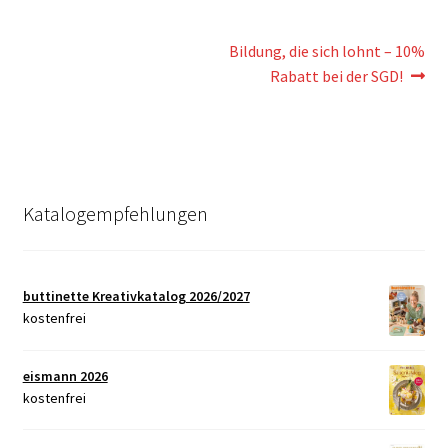
Beitragsnavigation
Nächster
Bildung, die sich lohnt – 10%
Beitrag:
Rabatt bei der SGD!
Katalogempfehlungen
buttinette Kreativkatalog 2026/2027
kostenfrei
eismann 2026
kostenfrei