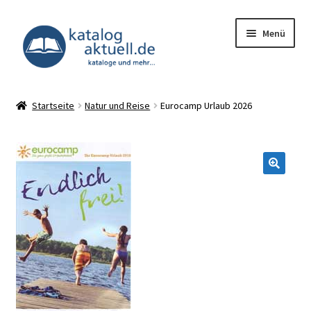
Zur
Zum
Menü
Navigation
Inhalt
springen
springen
Unterm
Kataloge
öffnen
Startseite
Natur und Reise
Eurocamp Urlaub 2026
Deals
Unterm
Infocenter
öffnen
Impressum