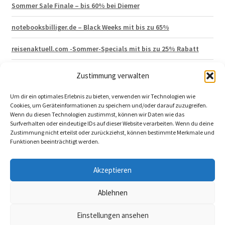
Sommer Sale Finale – bis 60% bei Diemer
notebooksbilliger.de – Black Weeks mit bis zu 65%
reisenaktuell.com -Sommer-Specials mit bis zu 25% Rabatt
Hagen Grote – Lagerräumung mit 50% Rabatt
Zustimmung verwalten
vertbaudet 15% Neukunden Gutschein
Um dir ein optimales Erlebnis zu bieten, verwenden wir Technologien wie
Cookies, um Geräteinformationen zu speichern und/oder darauf zuzugreifen.
Wenn du diesen Technologien zustimmst, können wir Daten wie das
Surfverhalten oder eindeutige IDs auf dieser Website verarbeiten. Wenn du deine
Zustimmung nicht erteilst oder zurückziehst, können bestimmte Merkmale und
Funktionen beeinträchtigt werden.
© 2026 katalog-aktuell.de
Akzeptieren
Impressum
|
Datenschutzerklärung
|
Ablehnen
Katalogbestellung widerrufen
Einstellungen ansehen