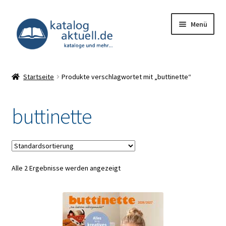
Zur
Zum
Menü
Navigation
Inhalt
springen
springen
Unterm
Kataloge
öffnen
Startseite
Produkte verschlagwortet mit „buttinette“
Deals
buttinette
Unterm
Infocenter
öffnen
Impressum
Alle 2 Ergebnisse werden angezeigt