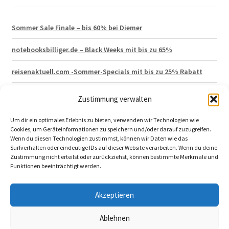
Sommer Sale Finale – bis 60% bei Diemer
notebooksbilliger.de – Black Weeks mit bis zu 65%
reisenaktuell.com -Sommer-Specials mit bis zu 25% Rabatt
Hagen Grote – Lagerräumung mit 50% Rabatt
Zustimmung verwalten
vertbaudet 15% Neukunden Gutschein
Um dir ein optimales Erlebnis zu bieten, verwenden wir Technologien wie
Cookies, um Geräteinformationen zu speichern und/oder darauf zuzugreifen.
Wenn du diesen Technologien zustimmst, können wir Daten wie das
Surfverhalten oder eindeutige IDs auf dieser Website verarbeiten. Wenn du deine
Zustimmung nicht erteilst oder zurückziehst, können bestimmte Merkmale und
Funktionen beeinträchtigt werden.
© 2026 katalog-aktuell.de
Akzeptieren
Impressum
|
Datenschutzerklärung
|
Ablehnen
Katalogbestellung widerrufen