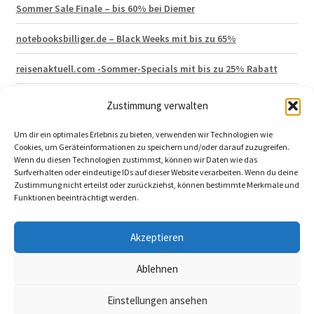
Sommer Sale Finale – bis 60% bei Diemer
notebooksbilliger.de – Black Weeks mit bis zu 65%
reisenaktuell.com -Sommer-Specials mit bis zu 25% Rabatt
Hagen Grote – Lagerräumung mit 50% Rabatt
Zustimmung verwalten
vertbaudet 15% Neukunden Gutschein
Um dir ein optimales Erlebnis zu bieten, verwenden wir Technologien wie
Cookies, um Geräteinformationen zu speichern und/oder darauf zuzugreifen.
Wenn du diesen Technologien zustimmst, können wir Daten wie das
Surfverhalten oder eindeutige IDs auf dieser Website verarbeiten. Wenn du deine
Zustimmung nicht erteilst oder zurückziehst, können bestimmte Merkmale und
Funktionen beeinträchtigt werden.
© 2026 katalog-aktuell.de
Akzeptieren
Impressum
|
Datenschutzerklärung
|
Ablehnen
Katalogbestellung widerrufen
Einstellungen ansehen