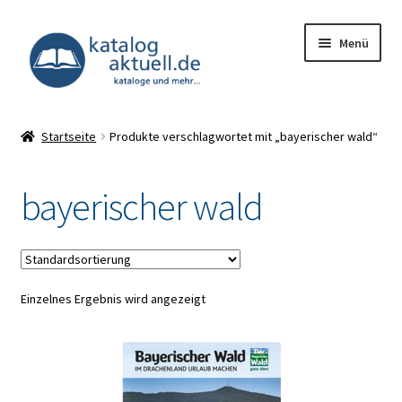
Zur
Zum
Menü
Navigation
Inhalt
springen
springen
Unterm
Kataloge
öffnen
Startseite
Produkte verschlagwortet mit „bayerischer wald“
Deals
bayerischer wald
Unterm
Infocenter
öffnen
Impressum
Einzelnes Ergebnis wird angezeigt