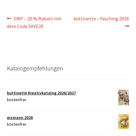
Beitragsnavigation
Vorheriger
Nächster
EMP – 20 % Rabatt mit
buttinette – Fasching 2026
Beitrag:
Beitrag:
dem Code SAVE20
Katalogempfehlungen
buttinette Kreativkatalog 2026/2027
kostenfrei
eismann 2026
kostenfrei