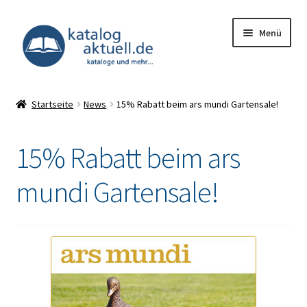
Zur
Zum
Menü
Navigation
Inhalt
springen
springen
Unterm
Kataloge
öffnen
Startseite
News
15% Rabatt beim ars mundi Gartensale!
Deals
15% Rabatt beim ars
Unterm
Infocenter
öffnen
mundi Gartensale!
Impressum