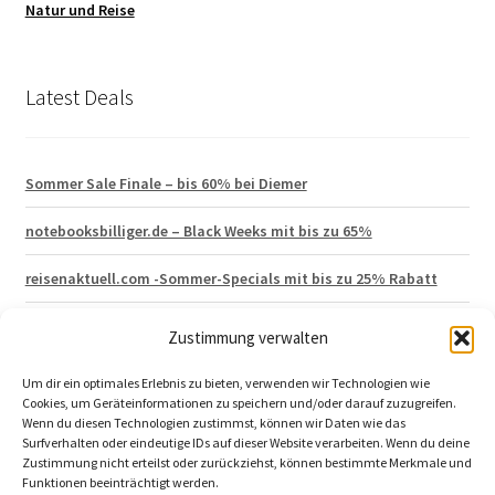
Natur und Reise
Latest Deals
Sommer Sale Finale – bis 60% bei Diemer
notebooksbilliger.de – Black Weeks mit bis zu 65%
reisenaktuell.com -Sommer-Specials mit bis zu 25% Rabatt
Hagen Grote – Lagerräumung mit 50% Rabatt
Zustimmung verwalten
vertbaudet 15% Neukunden Gutschein
Um dir ein optimales Erlebnis zu bieten, verwenden wir Technologien wie
Cookies, um Geräteinformationen zu speichern und/oder darauf zuzugreifen.
Wenn du diesen Technologien zustimmst, können wir Daten wie das
Surfverhalten oder eindeutige IDs auf dieser Website verarbeiten. Wenn du deine
Zustimmung nicht erteilst oder zurückziehst, können bestimmte Merkmale und
Funktionen beeinträchtigt werden.